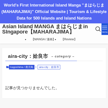
World's First International Island Manga "まはらじま
(MAHARAJIMA)" Official Website | Tourism & Lifestyle
Data for 500 Islands and Island Nations
Asian Island MANGA まはらじまin
SIngapore【MAHARAJIMA】
menu
【MANGA / 漫画】
【Review】
aira-city：姶良市
– category –
kagoshima / 鹿児島
aira-city：姶良市
記事が見つかりませんでした。