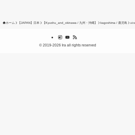
ホーム
【JAPAN】日本
【Kyushu_and_okinawa / 九州・沖縄】
kagoshima / 鹿児島
ai
©
2019-2026 Ira all rights reserved