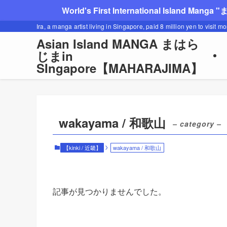
World's First International Island Manga 
Ira, a manga artist living in Singapore, paid 8 million yen to visit m
Asian Island MANGA まはら
じまin
SIngapore【MAHARAJIMA】
wakayama / 和歌山
– category –
【kinki / 近畿】
wakayama / 和歌山
記事が見つかりませんでした。