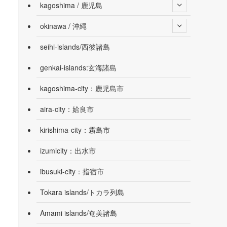
kagoshima / 鹿児島
okinawa / 沖縄
seihi-islands/西彼諸島
genkai-islands:玄海諸島
kagoshima-city：鹿児島市
aira-city：姶良市
kirishima-city：霧島市
izumicity：出水市
ibusuki-city：指宿市
Tokara islands/トカラ列島
Amami islands/奄美諸島