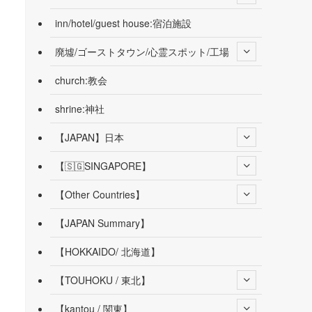
inn/hotel/guest house:宿泊施設
廃墟/ゴーストタウン/心霊スポット/工場
church:教会
shrine:神社
【JAPAN】日本
【🇸🇬SINGAPORE】
【Other Countries】
【JAPAN Summary】
【HOKKAIDO/ 北海道】
【TOUHOKU / 東北】
【kantou / 関東】