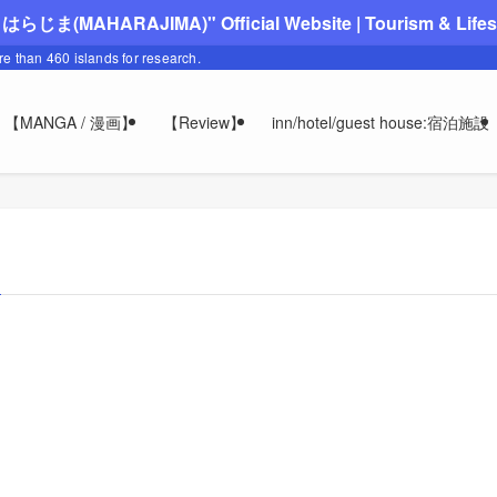
"まはらじま(MAHARAJIMA)" Official Website | Tourism & Lifesty
ore than 460 islands for research.
【MANGA / 漫画】
【Review】
inn/hotel/guest house:宿泊施設