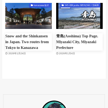
kanazawa/金沢
045-08Kyushu MIYAZAKI / 宮崎県
Snow and the Shinkansen
青島(Aoshima) Top Page.
in Japan. Two routes from
Miyazaki City, Miyazaki
Tokyo to Kanazawa
Prefecture
2026年1月24日
2026年1月4日