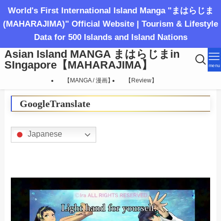
World's First International Island Manga "まはらじま
(MAHARAJIMA)" Official Website | Tourism & Lifestyle
Data for 500 Islands and Island Nations
Asian Island MANGA まはらじまin
SIngapore【MAHARAJIMA】
menu
【MANGA / 漫画】
【Review】
GoogleTranslate
Japanese