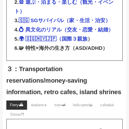
2.
🎡 遊ぶ・泊まる・楽しむ（観光・イベン
ト）
3.
🇸🇬 SGサバイバル（家・生活・治安）
4.
💍 異文化のリアル（交友・恋愛・結婚）
5.
🌍 🇸🇬🇲🇾🇯🇵（
国際３親族
）
6.🧩
特性×海外の生き方
（ASD/ADHD）
３：Transportation
reservations/money-saving
information, retro cafes, island shrines
Ferry⛴️
airplane✈️
train🚄
helicopter🚁
cafe🍰☕️
Shrine⛩️