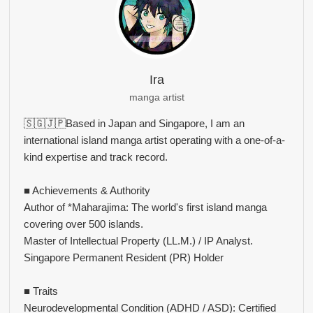
Ira
manga artist
🇸🇬🇯🇵Based in Japan and Singapore, I am an
international island manga artist operating with a one-of-a-
kind expertise and track record.
■ Achievements & Authority
Author of *Maharajima: The world's first island manga
covering over 500 islands.
Master of Intellectual Property (LL.M.) / IP Analyst.
Singapore Permanent Resident (PR) Holder
■ Traits
Neurodevelopmental Condition (ADHD / ASD): Certified