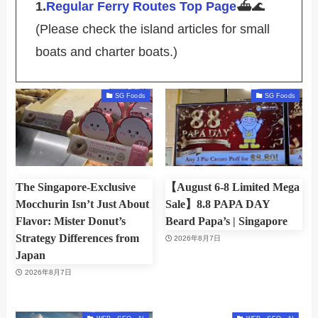
1.
Regular Ferry Routes Top Page
⛴️🌊
(Please check the island articles for small
boats and charter boats.)
SG Foods
SG Foods
The Singapore-Exclusive
【August 6-8 Limited Mega
Mocchurin Isn’t Just About
Sale】8.8 PAPA DAY
Flavor: Mister Donut’s
Beard Papa’s | Singapore
Strategy Differences from
2026年8月7日
Japan
2026年8月7日