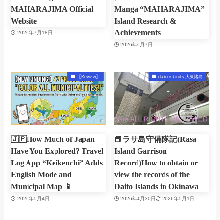
MAHARAJIMA Official
Manga “MAHARAJIMA”
Website
Island Research &
Achievements
2026年7月18日
2026年6月7日
【Review】
daito-islands:大東諸島
🇯🇵How Much of Japan
📕ラサ島守備隊記(Rasa
Have You Explored? Travel
Island Garrison
Log App “Keikenchi” Adds
Record)How to obtain or
English Mode and
view the records of the
Municipal Map 📱
Daito Islands in Okinawa
2026年5月4日
2026年4月30日
2026年5月1日