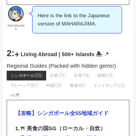
Here is the link to the Japanese
version of MAHARAJIMA.
TAKARAJIM
A
2:
✈️ Living Abroad | 500+ Islands 🏝️
📍
Regional Guides (Packed with hidden gems!)
シンガポール🇸🇬
日本🇯🇵
台湾🇹🇼
韓国🇰🇷
マレーシア🇲🇾
中国🇨🇳
香港🇭🇰
インドネシア🇮🇩
etc🌏
【攻略】シンガポール全55地域ガイド
1.🍴
美食の国
SG（ローカル・自炊）