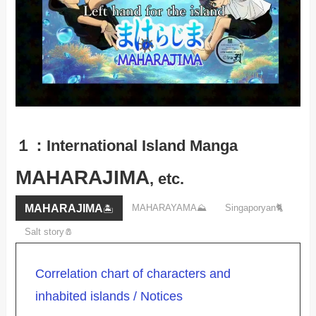
１：International Island Manga
MAHARAJIMA
, etc.
MAHARAJIMA
MAHARAYAMA⛰️
Singaporyan🐈
🏝️
Salt story🧂
Correlation chart of characters and
inhabited islands / Notices