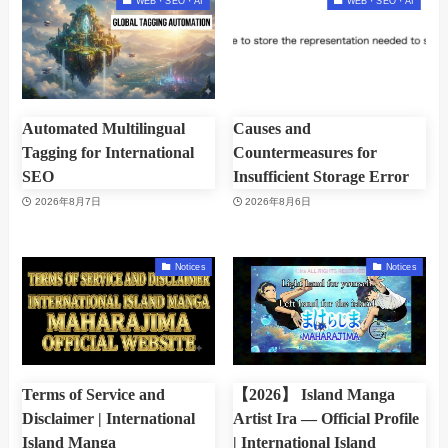
WEB・SEO・AI
WEB・SEO・AI
Automated Multilingual
Causes and
Tagging for International
Countermeasures for
SEO
Insufficient Storage Error
2026年8月7日
2026年8月6日
Notices
Notices
Terms of Service and
【2026】 Island Manga
Disclaimer | International
Artist Ira — Official Profile
Island Manga
| International Island